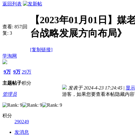
返回列表
【2023年01月01日】
查看:
857
|
回
台战略发展方向布局》
复:
3
[复制链接]
学淘网
9万
9万
29万
主题
帖子
积分
发表于 2024-4-23 17:24:45
|
显
管理员
游客，如果您要查看本帖隐藏内容
积分
290249
发消息