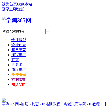
设为首页
收藏本站
登录
立即注册
快捷导航
论坛
BBS
每日更新
淘宝电商
京东
拼多多
跨境电商
免费会员
VIP试看
加入VIP
学淘365网
»
论坛
›
其它VIP培训教程
›
媒老头商学院VIP教程
›
【