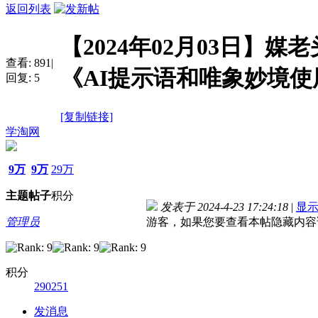
返回列表
【2024年02月03日】媒
查看:
891
|
《AI提示语和唯象妙境使
回复:
5
[复制链接]
学淘网
9万
9万
29万
主题
帖子
积分
发表于 2024-4-23 17:24:18
|
显
管理员
游客，如果您要查看本帖隐藏内容
积分
290251
发消息