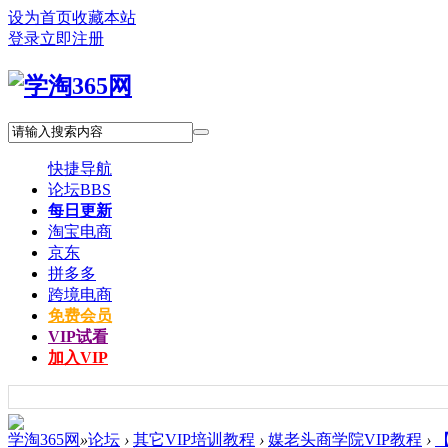
设为首页
收藏本站
登录
立即注册
快捷导航
论坛
BBS
每日更新
淘宝电商
京东
拼多多
跨境电商
免费会员
VIP试看
加入VIP
学淘365网
»
论坛
›
其它VIP培训教程
›
媒老头商学院VIP教程
›
【