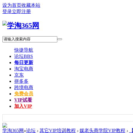
设为首页
收藏本站
登录
立即注册
快捷导航
论坛
BBS
每日更新
淘宝电商
京东
拼多多
跨境电商
免费会员
VIP试看
加入VIP
学淘365网
»
论坛
›
其它VIP培训教程
›
媒老头商学院VIP教程
›
【