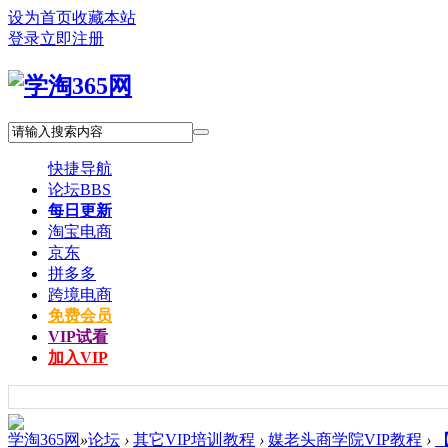
设为首页
收藏本站
登录
立即注册
快捷导航
论坛
BBS
每日更新
淘宝电商
京东
拼多多
跨境电商
免费会员
VIP试看
加入VIP
学淘365网
»
论坛
›
其它VIP培训教程
›
媒老头商学院VIP教程
›
【