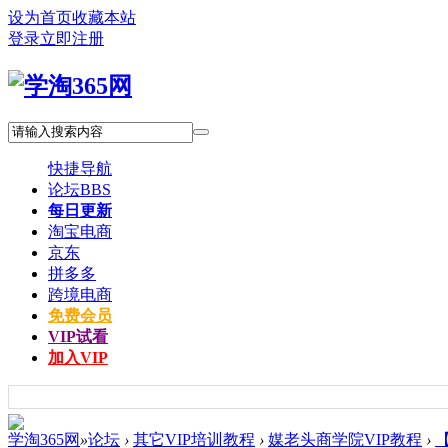
设为首页
收藏本站
登录
立即注册
快捷导航
论坛
BBS
每日更新
淘宝电商
京东
拼多多
跨境电商
免费会员
VIP试看
加入VIP
学淘365网
»
论坛
›
其它VIP培训教程
›
媒老头商学院VIP教程
›
【