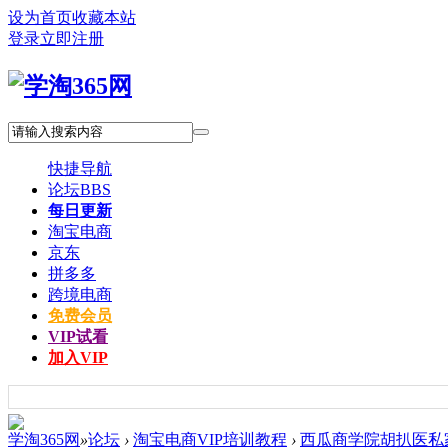
设为首页
收藏本站
登录
立即注册
快捷导航
论坛
BBS
每日更新
淘宝电商
京东
拼多多
跨境电商
免费会员
VIP试看
加入VIP
学淘365网
»
论坛
›
淘宝电商VIP培训教程
›
西瓜商学院胡扒医私家