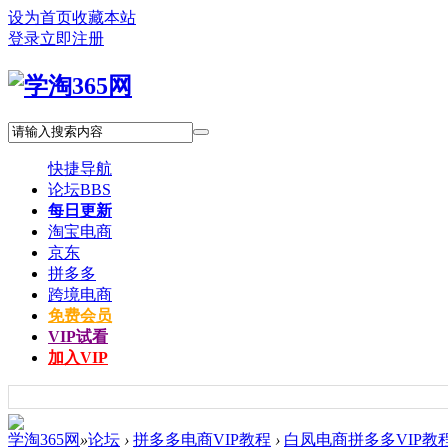
设为首页
收藏本站
登录
立即注册
快捷导航
论坛
BBS
每日更新
淘宝电商
京东
拼多多
跨境电商
免费会员
VIP试看
加入VIP
学淘365网
»
论坛
›
拼多多电商VIP教程
›
白凤电商拼多多VIP教