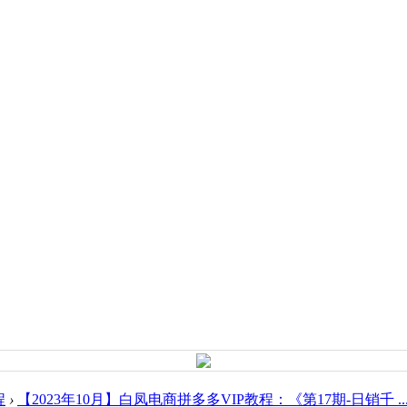
程
›
【2023年10月】白凤电商拼多多VIP教程：《第17期-日销千 ..