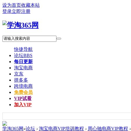
设为首页
收藏本站
登录
立即注册
快捷导航
论坛
BBS
每日更新
淘宝电商
京东
拼多多
跨境电商
免费会员
VIP试看
加入VIP
学淘365网
»
论坛
›
淘宝电商VIP培训教程
›
周心驰电商VIP教程
›