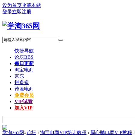
设为首页
收藏本站
登录
立即注册
快捷导航
论坛
BBS
每日更新
淘宝电商
京东
拼多多
跨境电商
免费会员
VIP试看
加入VIP
学淘365网
»
论坛
›
淘宝电商VIP培训教程
›
周心驰电商VIP教程
›