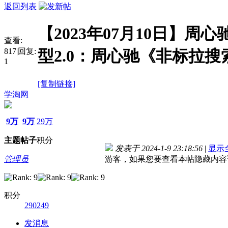
返回列表
【2023年07月10日】周
查看:
817
|
回复:
型2.0：周心驰《非标拉
1
[复制链接]
学淘网
9万
9万
29万
主题
帖子
积分
发表于 2024-1-9 23:18:56
|
显示
管理员
游客，如果您要查看本帖隐藏内容
积分
290249
发消息