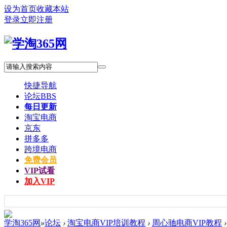
设为首页
收藏本站
登录
立即注册
快捷导航
论坛
BBS
每日更新
淘宝电商
京东
拼多多
跨境电商
免费会员
VIP试看
加入VIP
学淘365网
»
论坛
›
淘宝电商VIP培训教程
›
周心驰电商VIP教程
›