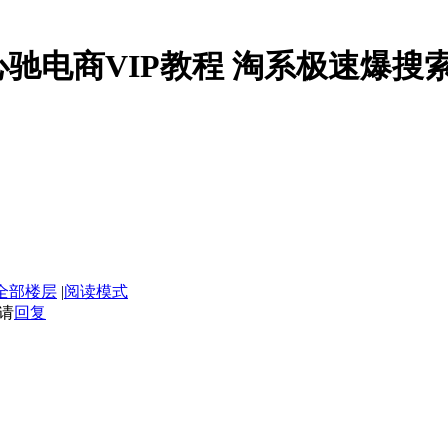
】周心驰电商VIP教程 淘系极速爆
全部楼层
|
阅读模式
请
回复