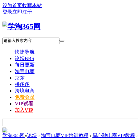
设为首页
收藏本站
登录
立即注册
快捷导航
论坛
BBS
每日更新
淘宝电商
京东
拼多多
跨境电商
免费会员
VIP试看
加入VIP
学淘365网
»
论坛
›
淘宝电商VIP培训教程
›
周心驰电商VIP教程
›