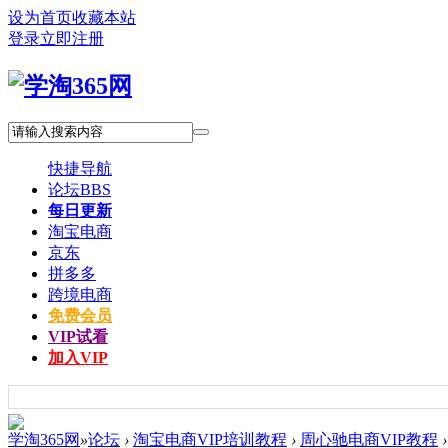
设为首页
收藏本站
登录
立即注册
快捷导航
论坛
BBS
每日更新
淘宝电商
京东
拼多多
跨境电商
免费会员
VIP试看
加入VIP
学淘365网
»
论坛
›
淘宝电商VIP培训教程
›
周心驰电商VIP教程
›