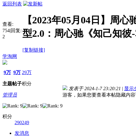
返回列表
【2023年05月04日】周
查看:
754
|
回复:
型2.0：周心驰《知己知彼
2
[复制链接]
学淘网
9万
9万
29万
主题
帖子
积分
发表于 2024-1-7 23:20:21
|
显示
管理员
游客，如果您要查看本帖隐藏内容
积分
290249
发消息