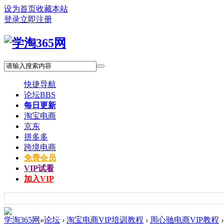
设为首页
收藏本站
登录
立即注册
快捷导航
论坛
BBS
每日更新
淘宝电商
京东
拼多多
跨境电商
免费会员
VIP试看
加入VIP
学淘365网
»
论坛
›
淘宝电商VIP培训教程
›
周心驰电商VIP教程
›