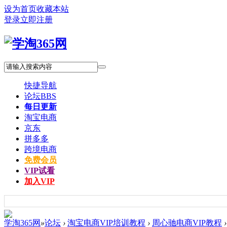
设为首页
收藏本站
登录
立即注册
快捷导航
论坛
BBS
每日更新
淘宝电商
京东
拼多多
跨境电商
免费会员
VIP试看
加入VIP
学淘365网
»
论坛
›
淘宝电商VIP培训教程
›
周心驰电商VIP教程
›