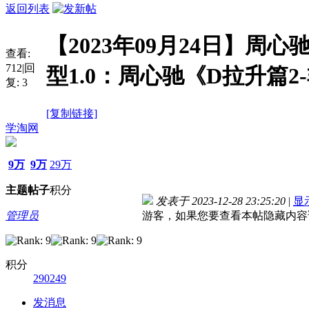
返回列表
【2023年09月24日】周心
查看:
712
|
回
型1.0：周心驰《D拉升篇
复:
3
[复制链接]
学淘网
9万
9万
29万
主题
帖子
积分
发表于 2023-12-28 23:25:20
|
显
管理员
游客，如果您要查看本帖隐藏内容
积分
290249
发消息