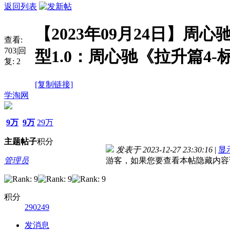
返回列表
【2023年09月24日】周
查看:
703
|
回
型1.0：周心驰《拉升篇4
复:
2
[复制链接]
学淘网
9万
9万
29万
主题
帖子
积分
发表于 2023-12-27 23:30:16
|
显
管理员
游客，如果您要查看本帖隐藏内容
积分
290249
发消息