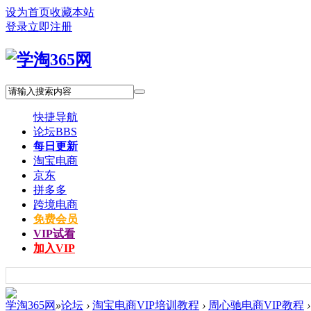
设为首页
收藏本站
登录
立即注册
快捷导航
论坛
BBS
每日更新
淘宝电商
京东
拼多多
跨境电商
免费会员
VIP试看
加入VIP
学淘365网
»
论坛
›
淘宝电商VIP培训教程
›
周心驰电商VIP教程
›