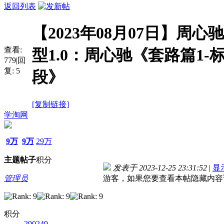
返回列表
【2023年08月07日】周
查看:
型1.0：周心驰《套路篇1
779
|
回
复:
5
段》
[复制链接]
学淘网
9万
9万
29万
主题
帖子
积分
发表于 2023-12-25 23:31:52
|
显
管理员
游客，如果您要查看本帖隐藏内容
积分
290249