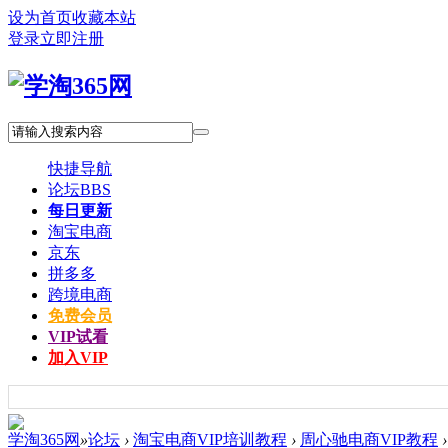
设为首页
收藏本站
登录
立即注册
快捷导航
论坛
BBS
每日更新
淘宝电商
京东
拼多多
跨境电商
免费会员
VIP试看
加入VIP
学淘365网
»
论坛
›
淘宝电商VIP培训教程
›
周心驰电商VIP教程
›