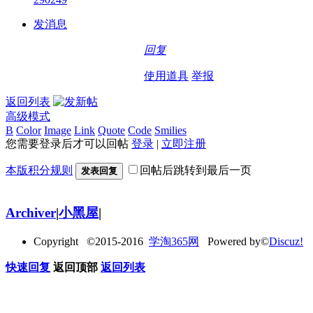
发消息
回复
使用道具
举报
返回列表
高级模式
B
Color
Image
Link
Quote
Code
Smilies
您需要登录后才可以回帖
登录
|
立即注册
本版积分规则
回帖后跳转到最后一页
发表回复
Archiver
|
小黑屋
|
Copyright ©2015-2016
学淘365网
Powered by©
Discuz!
快速回复
返回顶部
返回列表