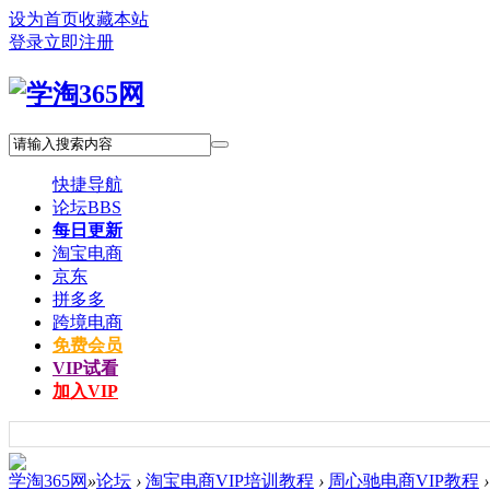
设为首页
收藏本站
登录
立即注册
快捷导航
论坛
BBS
每日更新
淘宝电商
京东
拼多多
跨境电商
免费会员
VIP试看
加入VIP
学淘365网
»
论坛
›
淘宝电商VIP培训教程
›
周心驰电商VIP教程
›