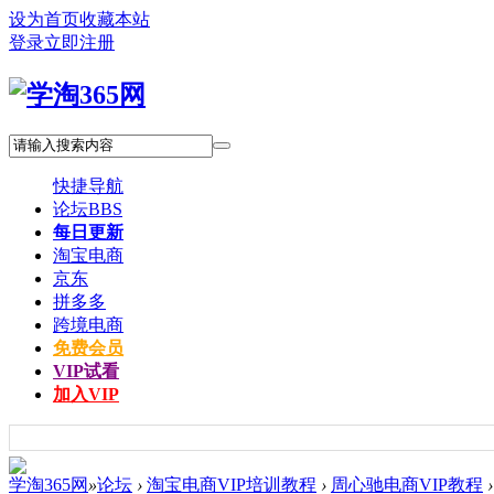
设为首页
收藏本站
登录
立即注册
快捷导航
论坛
BBS
每日更新
淘宝电商
京东
拼多多
跨境电商
免费会员
VIP试看
加入VIP
学淘365网
»
论坛
›
淘宝电商VIP培训教程
›
周心驰电商VIP教程
›