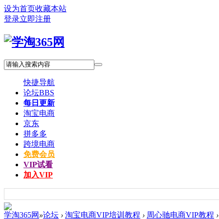
设为首页
收藏本站
登录
立即注册
快捷导航
论坛
BBS
每日更新
淘宝电商
京东
拼多多
跨境电商
免费会员
VIP试看
加入VIP
学淘365网
»
论坛
›
淘宝电商VIP培训教程
›
周心驰电商VIP教程
›