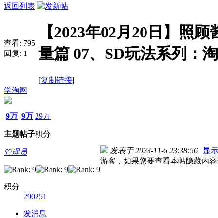
返回列表
【2023年02月20日】照
查看:
795
|
量篇 07、SD玩法系列：
回复:
1
[复制链接]
学淘网
9万
9万
29万
主题
帖子
积分
发表于 2023-11-6 23:38:56
|
显
管理员
游客，如果您要查看本帖隐藏内容
积分
290251
发消息