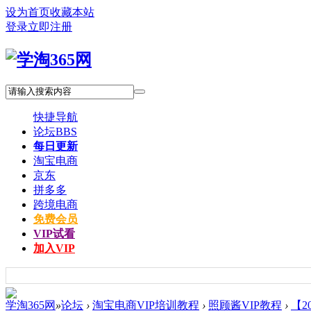
设为首页
收藏本站
登录
立即注册
快捷导航
论坛
BBS
每日更新
淘宝电商
京东
拼多多
跨境电商
免费会员
VIP试看
加入VIP
学淘365网
»
论坛
›
淘宝电商VIP培训教程
›
照顾酱VIP教程
›
【2