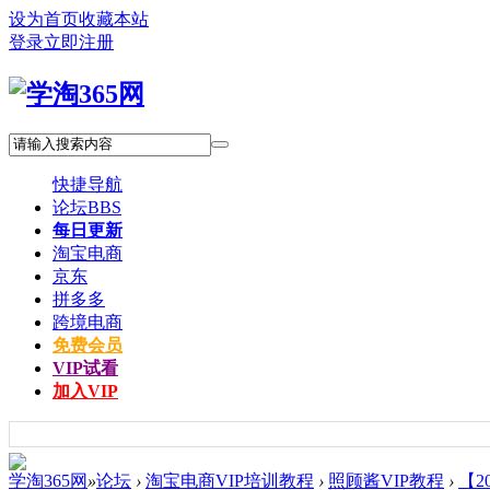
设为首页
收藏本站
登录
立即注册
快捷导航
论坛
BBS
每日更新
淘宝电商
京东
拼多多
跨境电商
免费会员
VIP试看
加入VIP
学淘365网
»
论坛
›
淘宝电商VIP培训教程
›
照顾酱VIP教程
›
【2