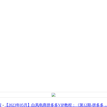
程
›
【2023年05月】白凤电商拼多多VIP教程：《第12期-拼多多 ..