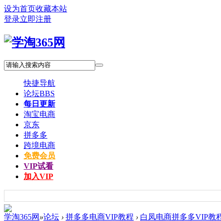
设为首页
收藏本站
登录
立即注册
快捷导航
论坛
BBS
每日更新
淘宝电商
京东
拼多多
跨境电商
免费会员
VIP试看
加入VIP
学淘365网
»
论坛
›
拼多多电商VIP教程
›
白凤电商拼多多VIP教