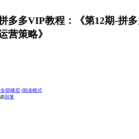
商拼多多VIP教程：《第12期-
运营策略》
示全部楼层
|
阅读模式
请
回复