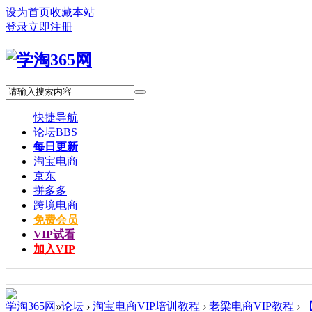
设为首页
收藏本站
登录
立即注册
快捷导航
论坛
BBS
每日更新
淘宝电商
京东
拼多多
跨境电商
免费会员
VIP试看
加入VIP
学淘365网
»
论坛
›
淘宝电商VIP培训教程
›
老梁电商VIP教程
›
【