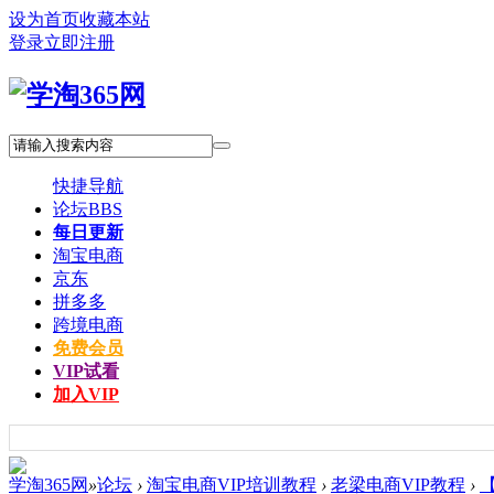
设为首页
收藏本站
登录
立即注册
快捷导航
论坛
BBS
每日更新
淘宝电商
京东
拼多多
跨境电商
免费会员
VIP试看
加入VIP
学淘365网
»
论坛
›
淘宝电商VIP培训教程
›
老梁电商VIP教程
›
【