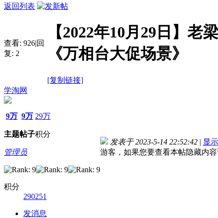
返回列表
【2022年10月29日】老
查看:
926
|
回
《万相台大促场景》
复:
2
[复制链接]
学淘网
9万
9万
29万
主题
帖子
积分
发表于 2023-5-14 22:52:42
|
显
管理员
游客，如果您要查看本帖隐藏内容
积分
290251
发消息