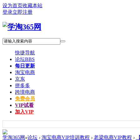
设为首页
收藏本站
登录
立即注册
快捷导航
论坛
BBS
每日更新
淘宝电商
京东
拼多多
跨境电商
免费会员
VIP试看
加入VIP
学淘365网
»
论坛
›
淘宝电商VIP培训教程
›
老梁电商VIP教程
›
【