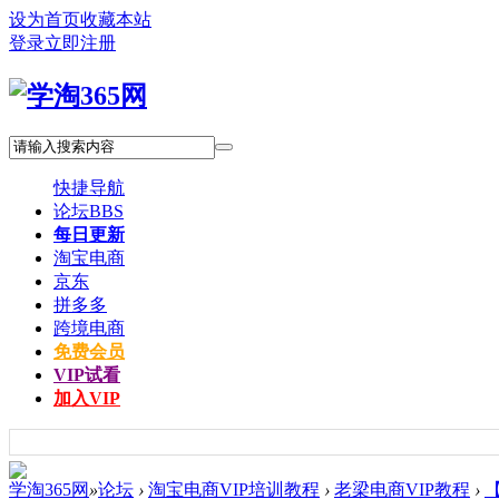
设为首页
收藏本站
登录
立即注册
快捷导航
论坛
BBS
每日更新
淘宝电商
京东
拼多多
跨境电商
免费会员
VIP试看
加入VIP
学淘365网
»
论坛
›
淘宝电商VIP培训教程
›
老梁电商VIP教程
›
【