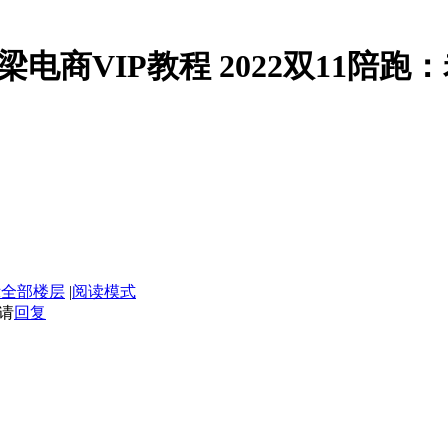
】老梁电商VIP教程 2022双11
示全部楼层
|
阅读模式
请
回复