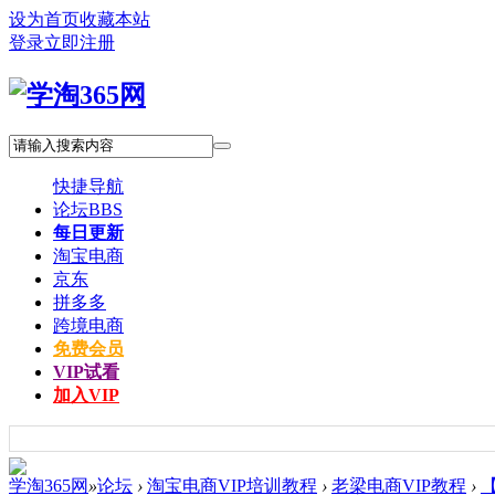
设为首页
收藏本站
登录
立即注册
快捷导航
论坛
BBS
每日更新
淘宝电商
京东
拼多多
跨境电商
免费会员
VIP试看
加入VIP
学淘365网
»
论坛
›
淘宝电商VIP培训教程
›
老梁电商VIP教程
›
【