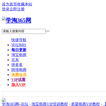
设为首页
收藏本站
登录
立即注册
快捷导航
论坛
BBS
每日更新
淘宝电商
京东
拼多多
跨境电商
免费会员
VIP试看
加入VIP
学淘365网
»
论坛
›
淘宝电商VIP培训教程
›
老梁电商VIP教程
›
【