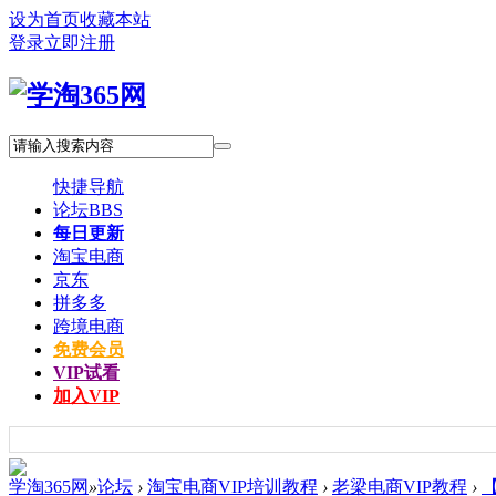
设为首页
收藏本站
登录
立即注册
快捷导航
论坛
BBS
每日更新
淘宝电商
京东
拼多多
跨境电商
免费会员
VIP试看
加入VIP
学淘365网
»
论坛
›
淘宝电商VIP培训教程
›
老梁电商VIP教程
›
【