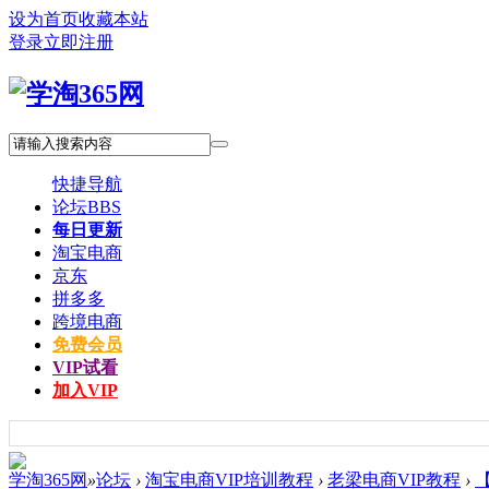
设为首页
收藏本站
登录
立即注册
快捷导航
论坛
BBS
每日更新
淘宝电商
京东
拼多多
跨境电商
免费会员
VIP试看
加入VIP
学淘365网
»
论坛
›
淘宝电商VIP培训教程
›
老梁电商VIP教程
›
【