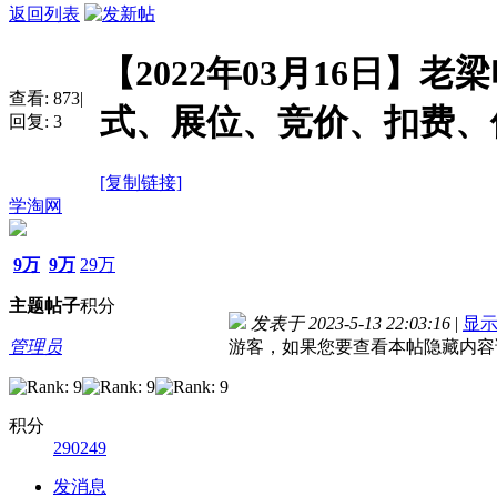
返回列表
【2022年03月16日】
查看:
873
|
式、展位、竞价、扣费、
回复:
3
[复制链接]
学淘网
9万
9万
29万
主题
帖子
积分
发表于 2023-5-13 22:03:16
|
显
管理员
游客，如果您要查看本帖隐藏内容
积分
290249
发消息