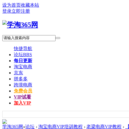
设为首页
收藏本站
登录
立即注册
快捷导航
论坛
BBS
每日更新
淘宝电商
京东
拼多多
跨境电商
免费会员
VIP试看
加入VIP
学淘365网
»
论坛
›
淘宝电商VIP培训教程
›
老梁电商VIP教程
›
【