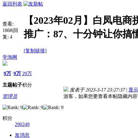
返回列表
【2023年02月】白凤电商
查看:
1868
|
回
推广：87、十分钟让你搞
复:
4
[复制链接]
学淘网
9万
9万
29万
主题
帖子
积分
发表于 2023-3-17 23:27:37
|
显
管理员
游客，如果您要查看本帖隐藏内容
积分
290249
发消息