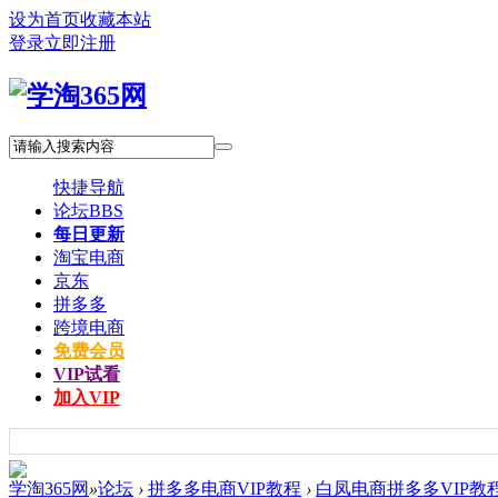
设为首页
收藏本站
登录
立即注册
快捷导航
论坛
BBS
每日更新
淘宝电商
京东
拼多多
跨境电商
免费会员
VIP试看
加入VIP
学淘365网
»
论坛
›
拼多多电商VIP教程
›
白凤电商拼多多VIP教