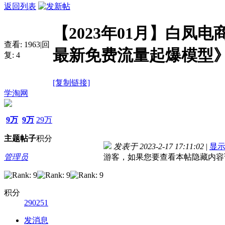
返回列表
【2023年01月】白凤
查看:
1963
|
回
最新免费流量起爆模型
复:
4
[复制链接]
学淘网
9万
9万
29万
主题
帖子
积分
发表于 2023-2-17 17:11:02
|
显
管理员
游客，如果您要查看本帖隐藏内容
积分
290251
发消息