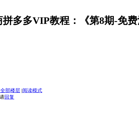
电商拼多多VIP教程：《第8期-
》
示全部楼层
|
阅读模式
请
回复