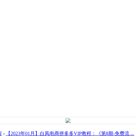
程
›
【2023年01月】白凤电商拼多多VIP教程：《第8期-免费流 ...