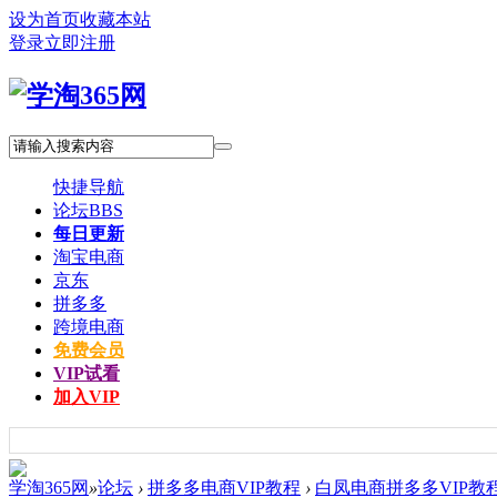
设为首页
收藏本站
登录
立即注册
快捷导航
论坛
BBS
每日更新
淘宝电商
京东
拼多多
跨境电商
免费会员
VIP试看
加入VIP
学淘365网
»
论坛
›
拼多多电商VIP教程
›
白凤电商拼多多VIP教