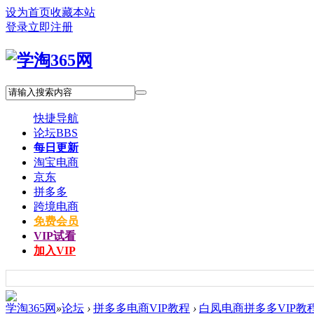
设为首页
收藏本站
登录
立即注册
快捷导航
论坛
BBS
每日更新
淘宝电商
京东
拼多多
跨境电商
免费会员
VIP试看
加入VIP
学淘365网
»
论坛
›
拼多多电商VIP教程
›
白凤电商拼多多VIP教