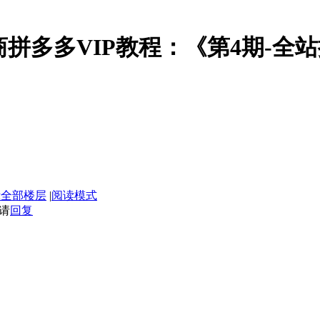
电商拼多多VIP教程：《第4期-全
示全部楼层
|
阅读模式
请
回复