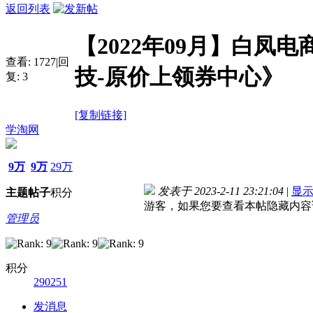
返回列表
【2022年09月】白凤
查看:
1727
|
回
技-原价上领券中心》
复:
3
[复制链接]
学淘网
9万
9万
29万
发表于 2023-2-11 23:21:04
|
显
主题
帖子
积分
游客，如果您要查看本帖隐藏内容
管理员
积分
290251
发消息