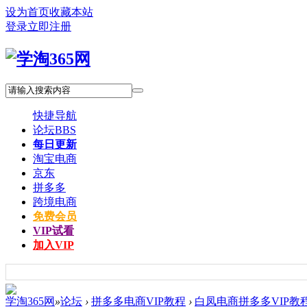
设为首页
收藏本站
登录
立即注册
快捷导航
论坛
BBS
每日更新
淘宝电商
京东
拼多多
跨境电商
免费会员
VIP试看
加入VIP
学淘365网
»
论坛
›
拼多多电商VIP教程
›
白凤电商拼多多VIP教