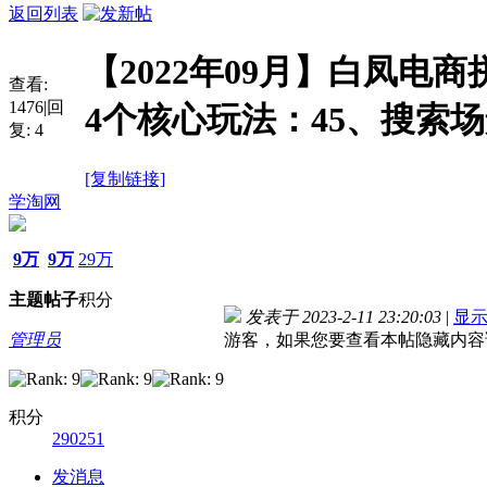
返回列表
【2022年09月】白凤电
查看:
1476
|
回
4个核心玩法：45、搜索
复:
4
[复制链接]
学淘网
9万
9万
29万
主题
帖子
积分
发表于 2023-2-11 23:20:03
|
显
管理员
游客，如果您要查看本帖隐藏内容
积分
290251
发消息