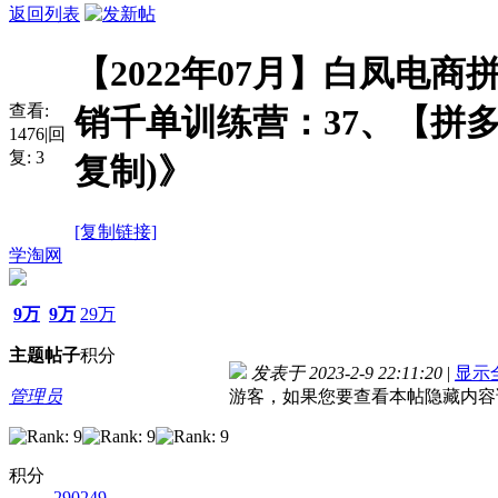
返回列表
【2022年07月】白凤电商
查看:
销千单训练营：37、【拼
1476
|
回
复:
3
复制)》
[复制链接]
学淘网
9万
9万
29万
主题
帖子
积分
发表于 2023-2-9 22:11:20
|
显示
管理员
游客，如果您要查看本帖隐藏内容
积分
290249