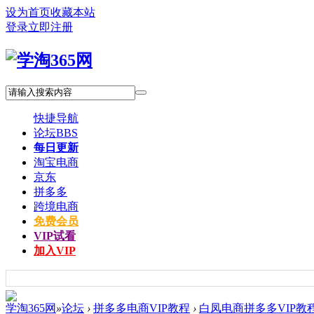
设为首页
收藏本站
登录
立即注册
快捷导航
论坛
BBS
每日更新
淘宝电商
京东
拼多多
跨境电商
免费会员
VIP试看
加入VIP
学淘365网
»
论坛
›
拼多多电商VIP教程
›
白凤电商拼多多VIP教