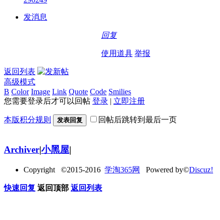
发消息
回复
使用道具
举报
返回列表
高级模式
B
Color
Image
Link
Quote
Code
Smilies
您需要登录后才可以回帖
登录
|
立即注册
本版积分规则
回帖后跳转到最后一页
发表回复
Archiver
|
小黑屋
|
Copyright ©2015-2016
学淘365网
Powered by©
Discuz!
快速回复
返回顶部
返回列表