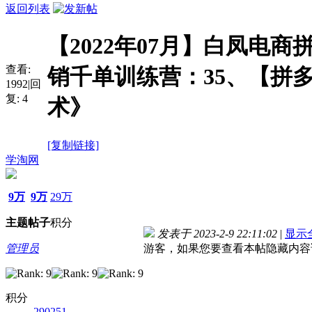
返回列表
【2022年07月】白凤电商
查看:
销千单训练营：35、【拼
1992
|
回
复:
4
术》
[复制链接]
学淘网
9万
9万
29万
主题
帖子
积分
发表于 2023-2-9 22:11:02
|
显示
管理员
游客，如果您要查看本帖隐藏内容
积分
290251