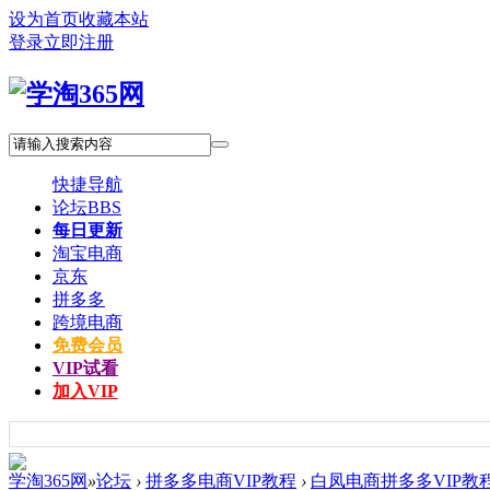
设为首页
收藏本站
登录
立即注册
快捷导航
论坛
BBS
每日更新
淘宝电商
京东
拼多多
跨境电商
免费会员
VIP试看
加入VIP
学淘365网
»
论坛
›
拼多多电商VIP教程
›
白凤电商拼多多VIP教