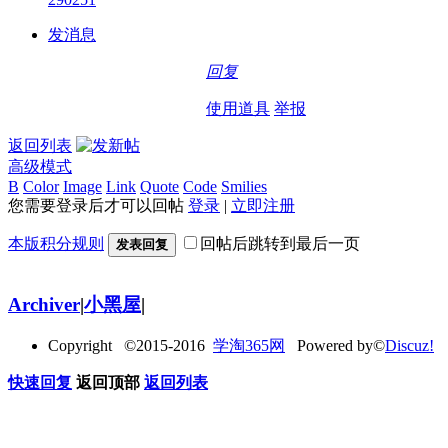
发消息
回复
使用道具
举报
返回列表
高级模式
B
Color
Image
Link
Quote
Code
Smilies
您需要登录后才可以回帖
登录
|
立即注册
本版积分规则
回帖后跳转到最后一页
发表回复
Archiver
|
小黑屋
|
Copyright ©2015-2016
学淘365网
Powered by©
Discuz!
快速回复
返回顶部
返回列表