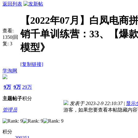
返回列表
【2022年07月】白凤电商
查看:
销千单训练营：33、【爆
1350
|
回
复:
3
模型》
[复制链接]
学淘网
9万
9万
29万
主题
帖子
积分
发表于 2023-2-9 22:10:37
|
显示
管理员
游客，如果您要查看本帖隐藏内容
积分
290251