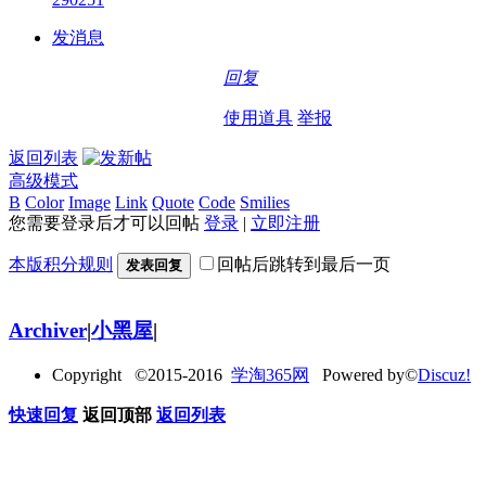
发消息
回复
使用道具
举报
返回列表
高级模式
B
Color
Image
Link
Quote
Code
Smilies
您需要登录后才可以回帖
登录
|
立即注册
本版积分规则
回帖后跳转到最后一页
发表回复
Archiver
|
小黑屋
|
Copyright ©2015-2016
学淘365网
Powered by©
Discuz!
快速回复
返回顶部
返回列表