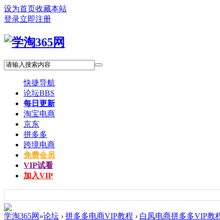
设为首页
收藏本站
登录
立即注册
快捷导航
论坛
BBS
每日更新
淘宝电商
京东
拼多多
跨境电商
免费会员
VIP试看
加入VIP
学淘365网
»
论坛
›
拼多多电商VIP教程
›
白凤电商拼多多VIP教