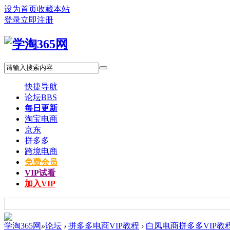
设为首页
收藏本站
登录
立即注册
快捷导航
论坛
BBS
每日更新
淘宝电商
京东
拼多多
跨境电商
免费会员
VIP试看
加入VIP
学淘365网
»
论坛
›
拼多多电商VIP教程
›
白凤电商拼多多VIP教