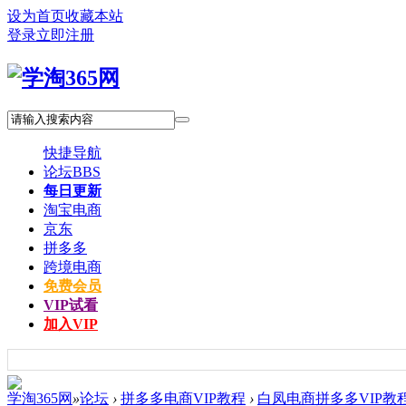
设为首页
收藏本站
登录
立即注册
快捷导航
论坛
BBS
每日更新
淘宝电商
京东
拼多多
跨境电商
免费会员
VIP试看
加入VIP
学淘365网
»
论坛
›
拼多多电商VIP教程
›
白凤电商拼多多VIP教