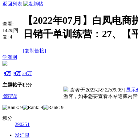
返回列表
【2022年07月】白凤电商
查看:
1429
|
回
日销千单训练营：27、【
复:
4
[复制链接]
学淘网
9万
9万
29万
主题
帖子
积分
发表于 2023-2-9 22:09:39
|
显示
管理员
游客，如果您要查看本帖隐藏内容
积分
290251
发消息