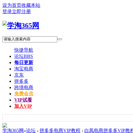
设为首页
收藏本站
登录
立即注册
快捷导航
论坛
BBS
每日更新
淘宝电商
京东
拼多多
跨境电商
免费会员
VIP试看
加入VIP
学淘365网
»
论坛
›
拼多多电商VIP教程
›
白凤电商拼多多VIP教