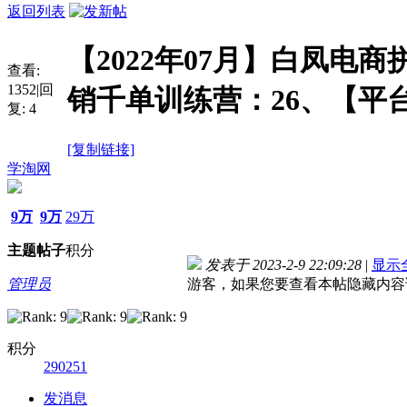
返回列表
【2022年07月】白凤电商
查看:
1352
|
回
销千单训练营：26、【平
复:
4
[复制链接]
学淘网
9万
9万
29万
主题
帖子
积分
发表于 2023-2-9 22:09:28
|
显示
管理员
游客，如果您要查看本帖隐藏内容
积分
290251
发消息