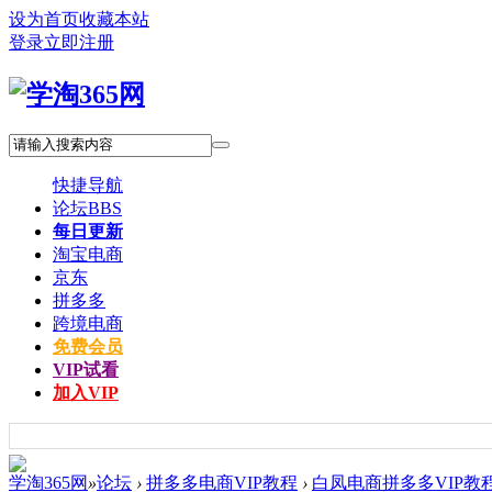
设为首页
收藏本站
登录
立即注册
快捷导航
论坛
BBS
每日更新
淘宝电商
京东
拼多多
跨境电商
免费会员
VIP试看
加入VIP
学淘365网
»
论坛
›
拼多多电商VIP教程
›
白凤电商拼多多VIP教