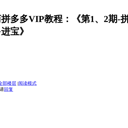
电商拼多多VIP教程：《第1、2期
多进宝》
全部楼层
|
阅读模式
请
回复