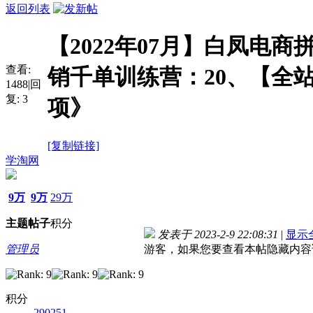
返回列表
【2022年07月】白凤电商
查看:
销千单训练营：20、【全
1488
|
回
复:
3
项》
[复制链接]
学淘网
9万
9万
29万
主题
帖子
积分
发表于 2023-2-9 22:08:31
|
显示
管理员
游客，如果您要查看本帖隐藏内容
积分
290251