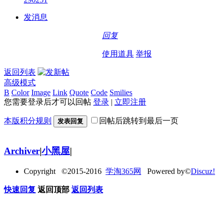
发消息
回复
使用道具
举报
返回列表
高级模式
B
Color
Image
Link
Quote
Code
Smilies
您需要登录后才可以回帖
登录
|
立即注册
本版积分规则
回帖后跳转到最后一页
发表回复
Archiver
|
小黑屋
|
Copyright ©2015-2016
学淘365网
Powered by©
Discuz!
快速回复
返回顶部
返回列表