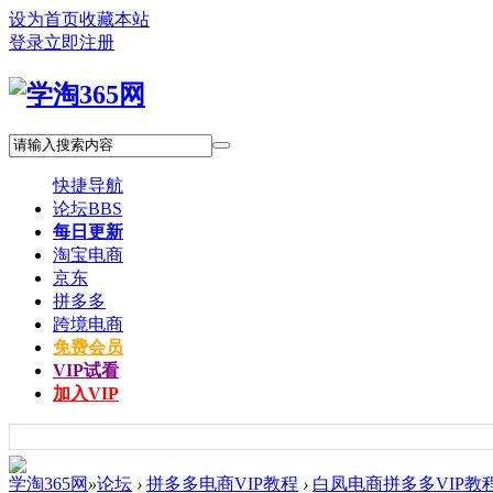
设为首页
收藏本站
登录
立即注册
快捷导航
论坛
BBS
每日更新
淘宝电商
京东
拼多多
跨境电商
免费会员
VIP试看
加入VIP
学淘365网
»
论坛
›
拼多多电商VIP教程
›
白凤电商拼多多VIP教