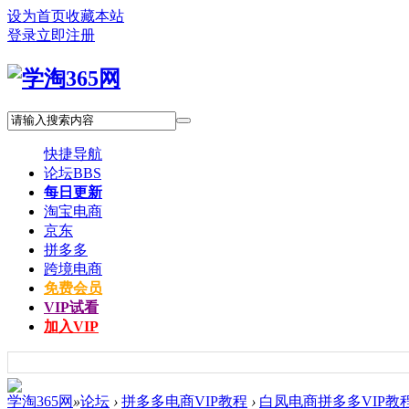
设为首页
收藏本站
登录
立即注册
快捷导航
论坛
BBS
每日更新
淘宝电商
京东
拼多多
跨境电商
免费会员
VIP试看
加入VIP
学淘365网
»
论坛
›
拼多多电商VIP教程
›
白凤电商拼多多VIP教