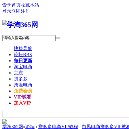
设为首页
收藏本站
登录
立即注册
快捷导航
论坛
BBS
每日更新
淘宝电商
京东
拼多多
跨境电商
免费会员
VIP试看
加入VIP
学淘365网
»
论坛
›
拼多多电商VIP教程
›
白凤电商拼多多VIP教