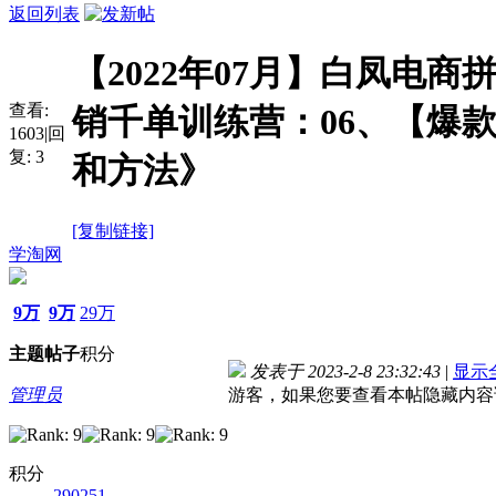
返回列表
【2022年07月】白凤电商
查看:
销千单训练营：06、【爆
1603
|
回
复:
3
和方法》
[复制链接]
学淘网
9万
9万
29万
主题
帖子
积分
发表于 2023-2-8 23:32:43
|
显示
管理员
游客，如果您要查看本帖隐藏内容
积分
290251