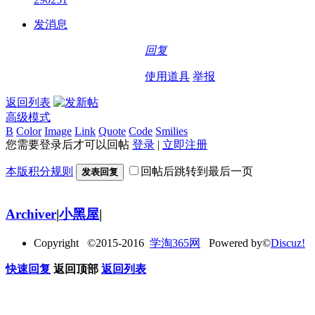
发消息
回复
使用道具
举报
返回列表
高级模式
B
Color
Image
Link
Quote
Code
Smilies
您需要登录后才可以回帖
登录
|
立即注册
本版积分规则
回帖后跳转到最后一页
发表回复
Archiver
|
小黑屋
|
Copyright ©2015-2016
学淘365网
Powered by©
Discuz!
快速回复
返回顶部
返回列表