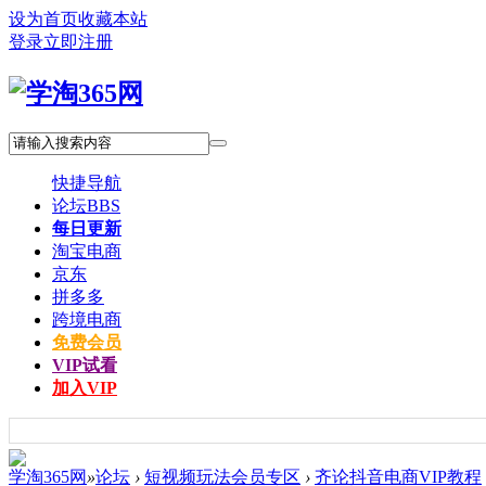
设为首页
收藏本站
登录
立即注册
快捷导航
论坛
BBS
每日更新
淘宝电商
京东
拼多多
跨境电商
免费会员
VIP试看
加入VIP
学淘365网
»
论坛
›
短视频玩法会员专区
›
齐论抖音电商VIP教程