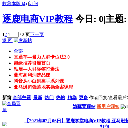
收藏本版
(
4
)
|
订阅
逐鹿电商VIP教程
今日:
0
|
主题
1
2
/ 2 页
下一页
返 回
全部
直通车—暴力人群卡位法2.0
超级推荐引爆首页
钻展—人群标签打爆法
蓝海高利润选品课
抖音从小白到高手系列课
亚马逊超强落地实操全案课程
新窗
全部主题
最新
热门
热帖
精华
更多
作者
回复/查看
最后
隐藏置顶帖
新用户须知
【2021年02月06日】逐鹿学堂电商VIP教程 亚
打包