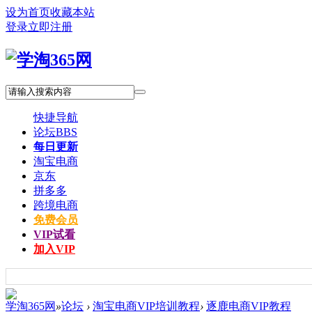
设为首页
收藏本站
登录
立即注册
快捷导航
论坛
BBS
每日更新
淘宝电商
京东
拼多多
跨境电商
免费会员
VIP试看
加入VIP
学淘365网
»
论坛
›
淘宝电商VIP培训教程
›
逐鹿电商VIP教程