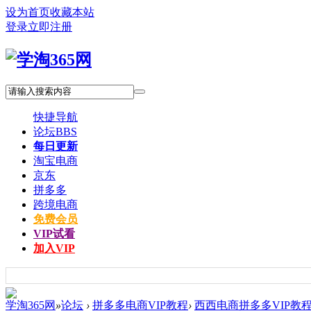
设为首页
收藏本站
登录
立即注册
快捷导航
论坛
BBS
每日更新
淘宝电商
京东
拼多多
跨境电商
免费会员
VIP试看
加入VIP
学淘365网
»
论坛
›
拼多多电商VIP教程
›
西西电商拼多多VIP教