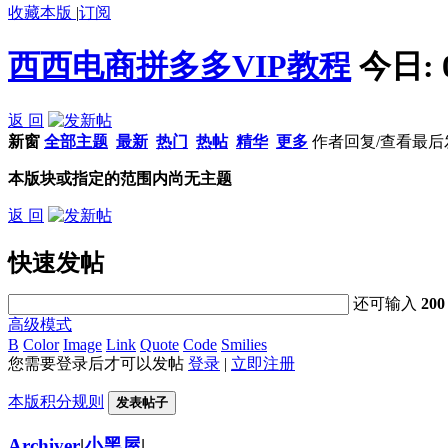
收藏本版
|
订阅
西西电商拼多多VIP教程
今日:
返 回
新窗
全部主题
最新
热门
热帖
精华
更多
作者
回复/查看
最后
本版块或指定的范围内尚无主题
返 回
快速发帖
还可输入
200
高级模式
B
Color
Image
Link
Quote
Code
Smilies
您需要登录后才可以发帖
登录
|
立即注册
本版积分规则
发表帖子
Archiver
|
小黑屋
|