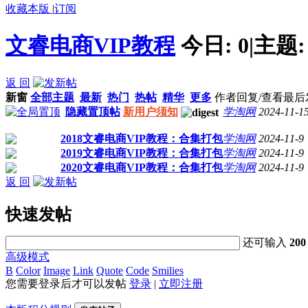
收藏本版
|
订阅
文睿电商VIP教程
今日:
0
|
主题
返 回
新窗
全部主题
最新
热门
热帖
精华
更多
作者
回复/查看
最后
隐藏置顶帖
新用户须知
学淘网
2024-11-1
2018文睿电商VIP教程：合集打包
学淘网
2024-11-9
2019文睿电商VIP教程：合集打包
学淘网
2024-11-9
2020文睿电商VIP教程：合集打包
学淘网
2024-11-9
返 回
快速发帖
还可输入
200
高级模式
B
Color
Image
Link
Quote
Code
Smilies
您需要登录后才可以发帖
登录
|
立即注册