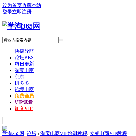
设为首页
收藏本站
登录
立即注册
快捷导航
论坛
BBS
每日更新
淘宝电商
京东
拼多多
跨境电商
免费会员
VIP试看
加入VIP
学淘365网
»
论坛
›
淘宝电商VIP培训教程
›
文睿电商VIP教程